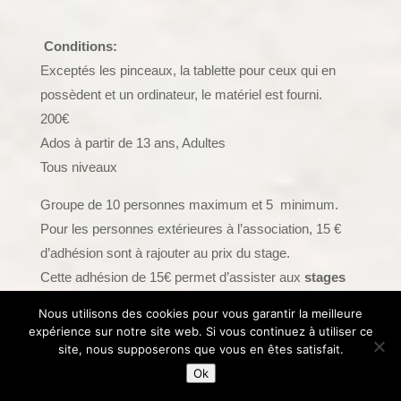
Conditions:
Exceptés les pinceaux, la tablette pour ceux qui en
possèdent et un ordinateur, le matériel est fourni.
200€
Ados à partir de 13 ans, Adultes
Tous niveaux
Groupe de 10 personnes maximum et 5 minimum.
Pour les personnes extérieures à l’association, 15 €
d’adhésion sont à rajouter au prix du stage.
Cette adhésion de 15€ permet d’assister aux
stages
longs et ponctuels
proposés durant une année de
Nous utilisons des cookies pour vous garantir la meilleure
Septembre à fin Juillet.
expérience sur notre site web. Si vous continuez à utiliser ce
site, nous supposerons que vous en êtes satisfait.
Inscriptions :
Ok
Réservation minimum 10 jours avant la date.