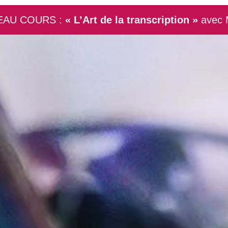
AU COURS :
« L’Art de la transcription »
avec 