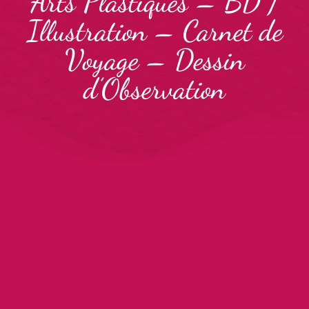
Arts Plastiques
–
BD /
Illustration
–
Carnet de
Voyage
–
Dessin
d’Observation