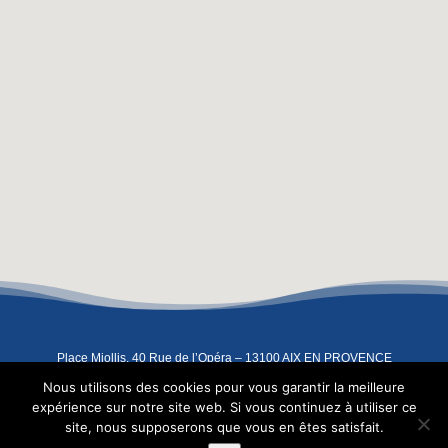
Place Miollis, 40 Rue de l’Opéra – 13100 AIX EN PROVENCE
04 42 93 07 91
–
06 08 67 83 91
–
contact@atelierindigo.fr
Nous utilisons des cookies pour vous garantir la meilleure
Copyright 2022 – L’Atelier Indigo –
Mentions légales
expérience sur notre site web. Si vous continuez à utiliser ce
site, nous supposerons que vous en êtes satisfait.