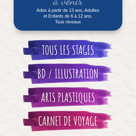
à venir
Ados à partir de 13 ans, Adultes
et Enfants de 6 à 12 ans.
Tous niveaux
TOUS LES STAGES
BD / ILLUSTRATION
ARTS PLASTIQUES
CARNET DE VOYAGE