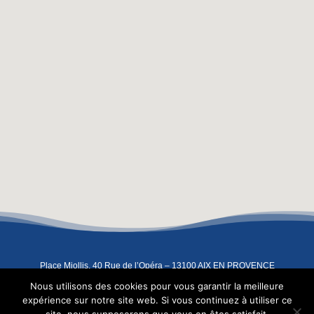
Place Miollis, 40 Rue de l’Opéra – 13100 AIX EN PROVENCE
04 42 93 07 91
–
06 08 67 83 91
–
contact@atelierindigo.fr
Nous utilisons des cookies pour vous garantir la meilleure
Copyright 2022 – L’Atelier Indigo –
Mentions légales
expérience sur notre site web. Si vous continuez à utiliser ce