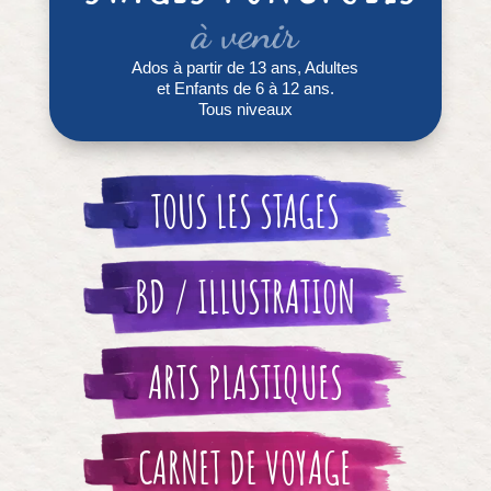
à venir
Ados à partir de 13 ans, Adultes
et Enfants de 6 à 12 ans.
Tous niveaux
TOUS LES STAGES
BD / ILLUSTRATION
ARTS PLASTIQUES
CARNET DE VOYAGE