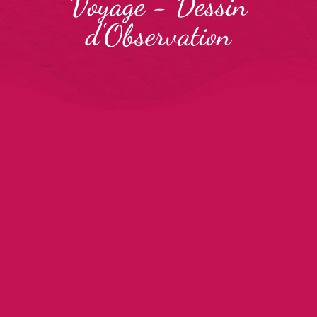
Voyage
-
Dessin
d'Observation