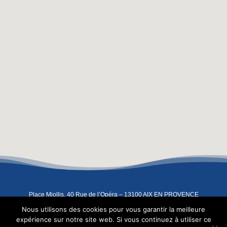
Place Miollis, 40 Rue de l’Opéra – 13100 AIX EN PROVENCE
04 42 93 07 91
–
06 08 67 83 91
–
contact@atelierindigo.fr
Nous utilisons des cookies pour vous garantir la meilleure
Copyright 2022 – L’Atelier Indigo –
Mentions légales
expérience sur notre site web. Si vous continuez à utiliser ce