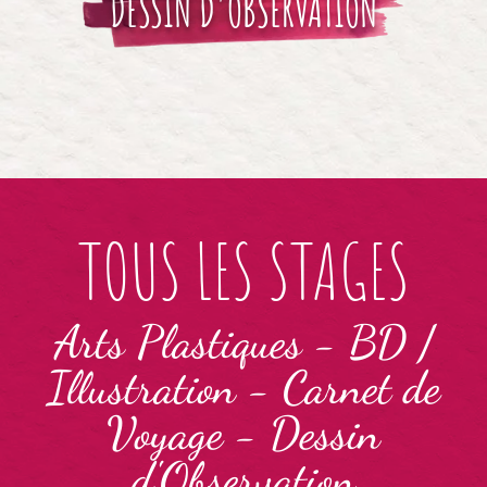
DESSIN D'OBSERVATION
TOUS LES STAGES
Arts Plastiques
-
BD /
Illustration
-
Carnet de
Voyage
-
Dessin
d'Observation