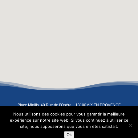
Place Miollis, 40 Rue de l’Opéra – 13100 AIX EN PROVENCE
04 42 93 07 91
–
06 08 67 83 91
–
contact@atelierindigo.fr
Nous utilisons des cookies pour vous garantir la meilleure
Copyright 2022 – L’Atelier Indigo –
Mentions légales
expérience sur notre site web. Si vous continuez à utiliser ce
site, nous supposerons que vous en êtes satisfait.
FR
-
EN
-
IT
-
ES
Ok