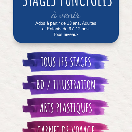
à venir
Ados à partir de 13 ans, Adultes
et Enfants de 6 à 12 ans.
Tous niveaux
TOUS LES STAGES
BD / ILLUSTRATION
ARTS PLASTIQUES
CARNET DE VOYAGE