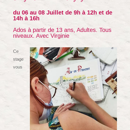
du 06 au 08 Juillet de 9h à 12h et de
14h à 16h
Ados à partir de 13 ans, Adultes. Tous
niveaux. Avec Virginie
Ce
stage
vous