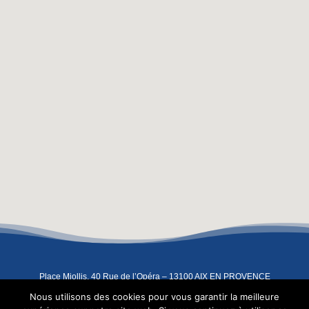
Place Miollis, 40 Rue de l’Opéra – 13100 AIX EN PROVENCE
04 42 93 07 91
–
06 08 67 83 91
–
contact@atelierindigo.fr
Nous utilisons des cookies pour vous garantir la meilleure
Copyright 2022 – L’Atelier Indigo –
Mentions légales