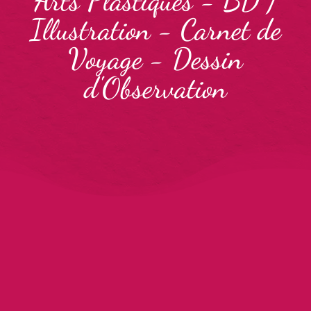
Arts Plastiques
-
BD /
Illustration
-
Carnet de
Voyage
-
Dessin
d'Observation