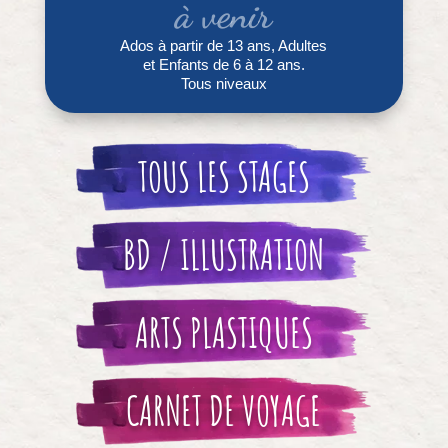
à venir
Ados à partir de 13 ans, Adultes
et Enfants de 6 à 12 ans.
Tous niveaux
TOUS LES STAGES
BD / ILLUSTRATION
ARTS PLASTIQUES
CARNET DE VOYAGE