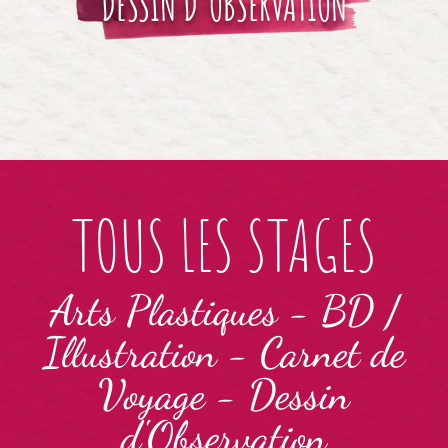
DESSIN D'OBSERVATION
TOUS LES STAGES
Arts Plastiques
-
BD /
Illustration
-
Carnet de
Voyage
-
Dessin
d'Observation