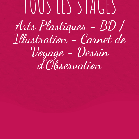
TOUS LES STAGES
Arts Plastiques
-
BD /
Illustration
-
Carnet de
Voyage
-
Dessin
d'Observation