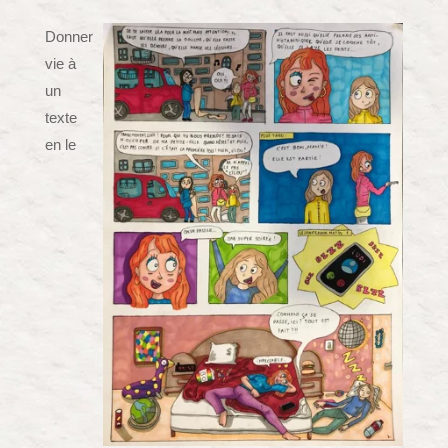
Donner
vie à
un
texte
en le