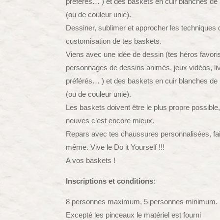
préférés… ) et des baskets en cuir blanches de
(ou de couleur unie).
Dessiner, sublimer et approcher les techniques 
customisation de tes baskets.
Viens avec une idée de dessin (tes héros favoris
personnages de dessins animés, jeux vidéos, li
préférés… ) et des baskets en cuir blanches de
(ou de couleur unie).
Les baskets doivent être le plus propre possible, 
neuves c’est encore mieux.
Repars avec tes chaussures personnalisées, fait
même. Vive le Do it Yourself !!!
A vos baskets !
Inscriptions et
conditions
:
8 personnes maximum, 5 personnes minimum.
Excepté les pinceaux le matériel est fourni