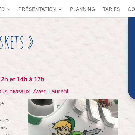
TS
PRÉSENTATION
PLANNING
TARIFS
CO
skets »
12h et 14h à 17h
Tous niveaux. Avec Laurent
de
, tes
vres