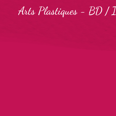
Arts Plastiques
-
BD / I