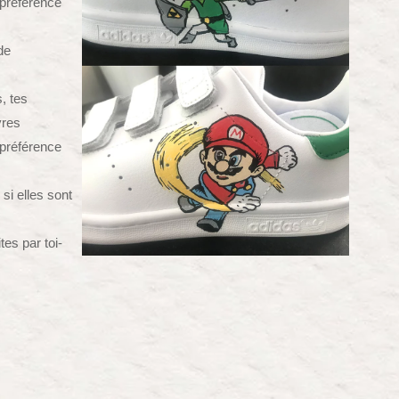
 préférence
de
, tes
vres
 préférence
si elles sont
es par toi-