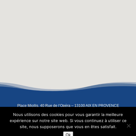
Place Miollis, 40 Rue de l’Opéra – 13100 AIX EN PROVENCE
04 42 93 07 91
–
06 08 67 83 91
–
contact@atelierindigo.fr
Nous utilisons des cookies pour vous garantir la meilleure
Copyright 2022 – L’Atelier Indigo –
Mentions légales
expérience sur notre site web. Si vous continuez à utiliser ce
site, nous supposerons que vous en êtes satisfait.
FR
-
EN
-
IT
-
ES
Ok