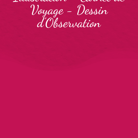
Voyage
-
Dessin
d'Observation