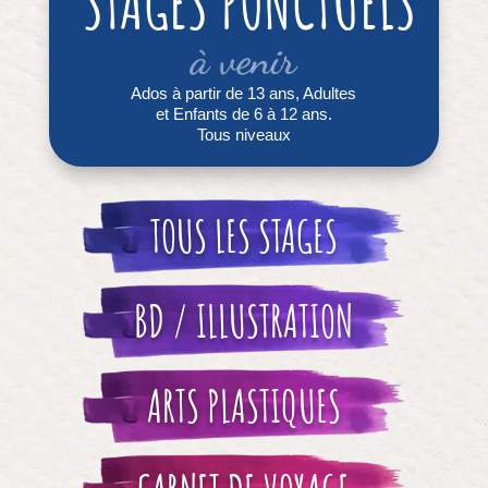
STAGES PONCTUELS
à venir
Ados à partir de 13 ans, Adultes
et Enfants de 6 à 12 ans.
Tous niveaux
TOUS LES STAGES
BD / ILLUSTRATION
ARTS PLASTIQUES