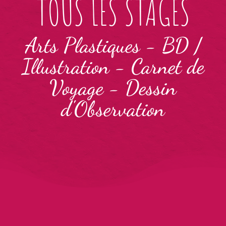
TOUS LES STAGES
Arts Plastiques
-
BD /
Illustration
-
Carnet de
Voyage
-
Dessin
d'Observation